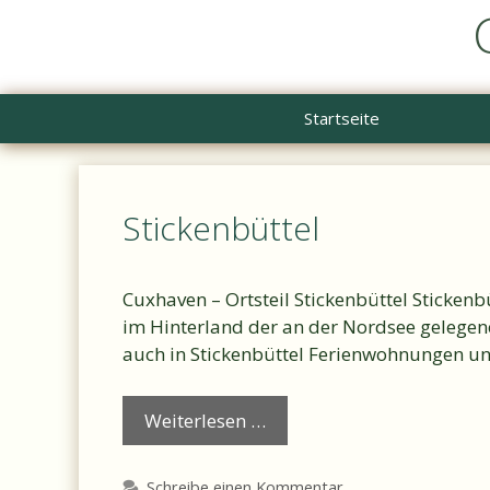
Zum
Inhalt
springen
Startseite
Stickenbüttel
Cuxhaven – Ortsteil Stickenbüttel Sticken
im Hinterland der an der Nordsee gelege
auch in Stickenbüttel Ferienwohnungen u
Weiterlesen …
Schreibe einen Kommentar